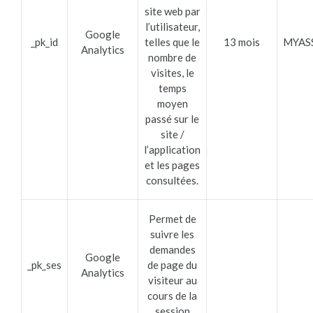
site web par
l’utilisateur,
Google
_pk_id
telles que le
13 mois
MYAS
Analytics
nombre de
visites, le
temps
moyen
passé sur le
site /
l’application
et les pages
consultées.
Permet de
suivre les
demandes
Google
_pk_ses
de page du
Analytics
visiteur au
cours de la
session